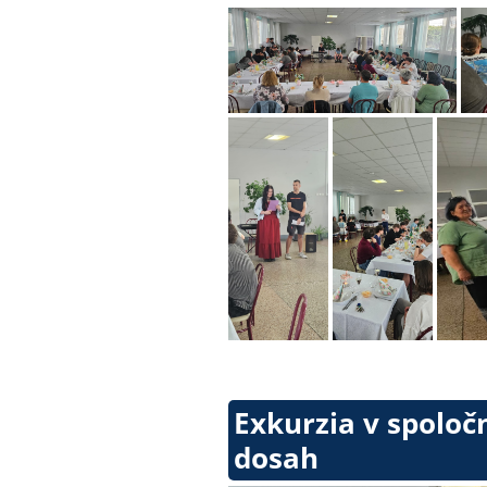
Exkurzia v spoloč
dosah