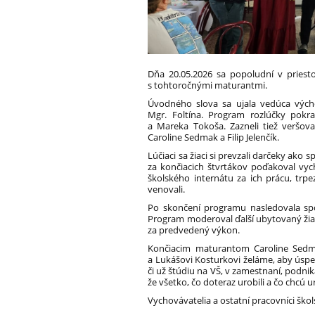
Dňa 20.05.2026 sa popoludní v priest
s tohtoročnými maturantmi.
Úvodného slova sa ujala vedúca výcho
Mgr. Foltína. Program rozlúčky pok
a Mareka Tokoša. Zazneli tiež veršo
Caroline Sedmak a Filip Jelenčík.
Lúčiaci sa žiaci si prevzali darčeky ak
za končiacich štvrtákov poďakoval v
školského internátu za ich prácu, trpe
venovali.
Po skončení programu nasledovala spo
Program moderoval ďalší ubytovaný žia
za predvedený výkon.
Končiacim maturantom Caroline Sedmak,
a Lukášovi Kosturkovi želáme, aby úspe
či už štúdiu na VŠ, v zamestnaní, podnika
že všetko, čo doteraz urobili a čo chcú u
Vychovávatelia a ostatní pracovníci ško