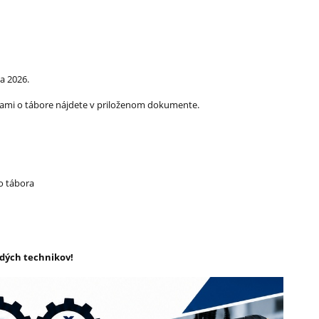
a 2026.
iami o tábore nájdete v priloženom dokumente.
o tábora
dých technikov!