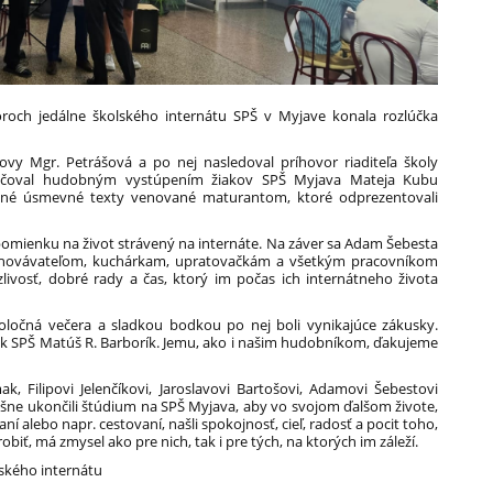
oroch jedálne školského internátu SPŠ v Myjave konala rozlúčka
vy Mgr. Petrášová a po nej nasledoval príhovor riaditeľa školy
račoval hudobným vystúpením žiakov SPŠ Myjava Mateja Kubu
vané úsmevné texty venované maturantom, ktoré odprezentovali
o spomienku na život strávený na internáte. Na záver sa Adam Šebesta
ychovávateľom, kuchárkam, upratovačkám a všetkým pracovníkom
zlivosť, dobré rady a čas, ktorý im počas ich internátneho života
ločná večera a sladkou bodkou po nej boli vynikajúce zákusky.
k SPŠ Matúš R. Barborík. Jemu, ako i našim hudobníkom, ďakujeme
 Filipovi Jelenčíkovi, Jaroslavovi Bartošovi, Adamovi Šebestovi
šne ukončili štúdium na SPŠ Myjava, aby vo svojom ďalšom živote,
ní alebo napr. cestovaní, našli spokojnosť, cieľ, radosť a pocit toho,
robiť, má zmysel ako pre nich, tak i pre tých, na ktorých im záleží.
lského internátu