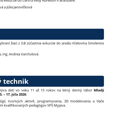
nia exkurzie do Centra vedy Aurelium v Bratislave.
á a Júlia Janovíčková
 vybraní žiaci z 3.B zúčastnia exkurzie do areálu Včelovina Smolenice
, Ing. Andrea Varcholová
 technik
zýva deti vo veku 11 až 15 rokov na letný denný tábor
Mladý
3. – 17. júla 2026
.
gií, tvorivých aktivít, programovania, 3D modelovania a tlače
ním kvalifikovaných pedagógov SPŠ Myjava.