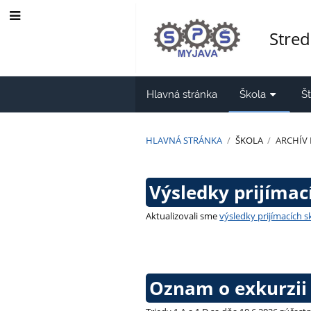
Stred
Hlavná stránka
Škola
Š
HLAVNÁ STRÁNKA
/
ŠKOLA
/
ARCHÍV
Archív
Výsledky prijímac
noviniek
Aktualizovali sme
výsledky prijímacích 
Oznam o exkurzii