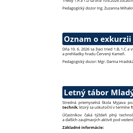
Triedy 1.A a 1.D sa dňa 10.6.2026 zúčast
Pedagogický dozor Ing. Zuzanna Mihalov
Oznam o exkurzii
Dňa 10. 6. 2026 sa žiaci tried 1.B, 1.C a
a prehliadky hradu Červený Kameň.
Pedagogický dozor: Mgr. Darina Hradská
Letný tábor Mladý
Stredná priemyselná škola Myjava po
technik
, ktorý sa uskutoční v termíne
1
Účastníkov čaká týždeň plný technoló
a ďalších zaujímavých aktivít pod vede
Základné informácie: