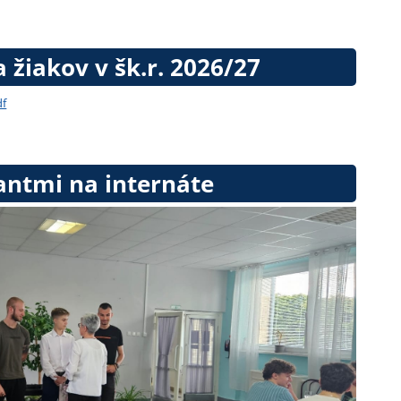
a žiakov v šk.r. 2026/27
df
antmi na internáte