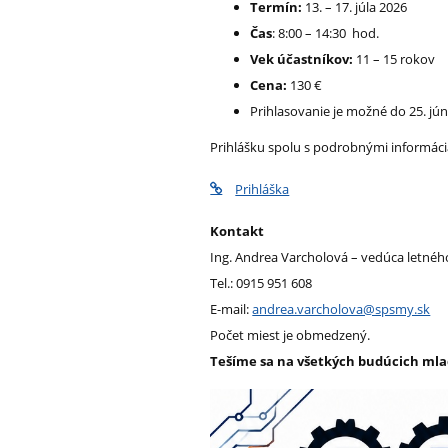
Termín:
13. – 17. júla 2026
Čas
: 8:00 – 14:30 hod.
Vek účastníkov:
11 – 15 rokov
Cena:
130 €
Prihlasovanie je možné do 25. jún
Prihlášku spolu s podrobnými informác
Prihláška
Kontakt
Ing. Andrea Varcholová – vedúca letnéh
Tel.: 0915 951 608
E-mail:
andrea.varcholova@spsmy.sk
Počet miest je obmedzený.
Tešíme sa na všetkých budúcich mla