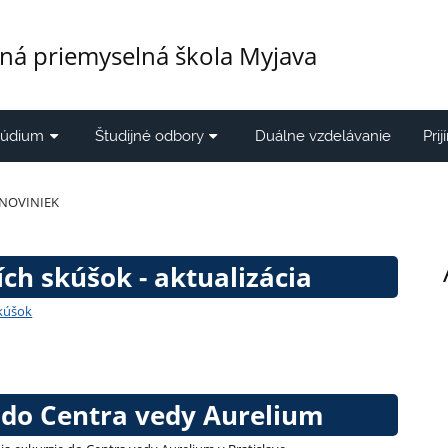
ná priemyselná škola Myjava
túdium
Študijné odbory
Duálne vzdelávanie
Pri
 NOVINIEK
ích skúšok - aktualizácia
skúšok
 do Centra vedy Aurelium