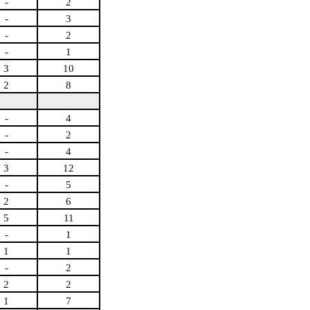
-
2
-
3
-
2
-
1
3
10
2
8
-
4
-
2
-
4
3
12
-
5
2
6
5
11
-
1
1
1
-
2
2
2
1
7