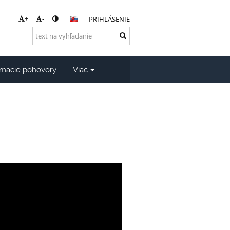
+
-
PRIHLÁSENIE
jímacie pohovory
Viac