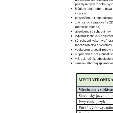
priemyselných robotov, výro
štúdium tohto odboru dáva 
i v praxi,
je vyváženou kombináciou st
žiaci sa učia pracovať s 
robotické rameno,
absolventi sú schopní navrh
vytvárať technickú dokum
sú schopní vykonávať práce
mechatronických systémov,
vedia programovať roboty a
sú pripravení pre činnosť 
v 2. a 3. ročníku absolvujú
skúška odbornej spôsobilost
MECHATRONIK
Všeobecno-vzdeláva
Slovenský jazyk a lit
Prvý cudzí jazyk
Etická výchova / ná