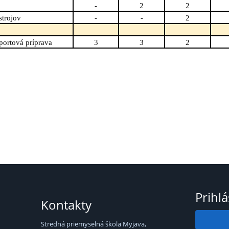
-
2
2
trojov
-
-
2
portová príprava
3
3
2
Prihl
Kontakty
Stredná priemyselná škola Myjava,