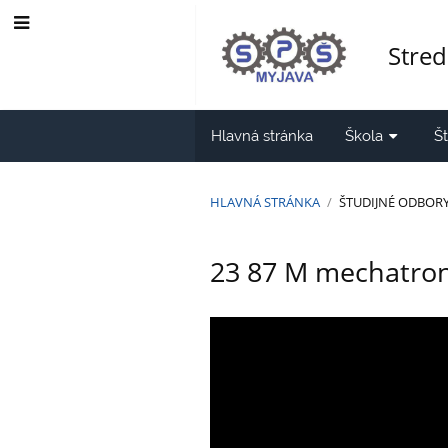
Stred
Hlavná stránka
Škola
Š
HLAVNÁ STRÁNKA
/
ŠTUDIJNÉ ODBOR
Mechatronika
23 87 M mechatro