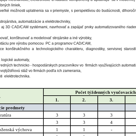
bných liniek,
veľké možnosti uplatnenia sa v priemysle, s perspektívou do budúcnosti, dlhoroč
rojárstva, automatizácie a elektrotechniky,
2D aj 3D CAD/CAM systémami, navrhovať a zapájať prvky automatizovaného riade
ovať, konštruovať a modelovať strojárske a iné výrobky,
entáciu pre výrobu pomocou PC a programov CAD/CAM,
 konštrukčného a technologického charakteru, diagnostiky, servisnej starostli
 logické automaty,
stredných technicko - hospodárskych pracovníkov vo firmách využívajúcich automat
 dvojtýždňovú stáž vo firmách podľa ich zamerania,
i elektrotechnika.
Počet týždenných vyučovacích
A
1.
2.
3.
cie predmety
eratúra
3
3
3
3
3
4
boženská výchova
1
1
-