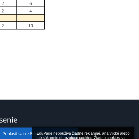
2
6
2
4
2
10
ásenie
Prihlásiť sa cez EduPage účet
EduPage nepoužíva žiadne reklamné, analytické alebo 
iné súkromie ohrozujúce cookies. Žiadne cookies sa 