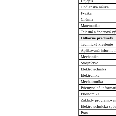
Dejepis
Občianska náuka
Fyzika
Chémia
Matematika
Telesná a športová v
Odborné predmety
Technické kreslenie
Aplikovaná informati
Mechanika
Strojníctvo
Elektrotechnika
Elektronika
Mechatronika
Priemyselná informat
Ekonomika
Základy programovan
Elektrotechnická spôs
Prax