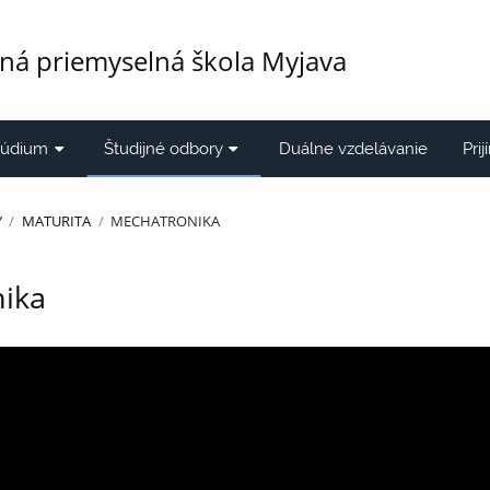
ná priemyselná škola Myjava
túdium
Študijné odbory
Duálne vzdelávanie
Pri
Y
/
MATURITA
/
MECHATRONIKA
nika