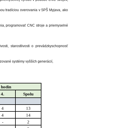
nou tradíciou overovania v SPŠ Myjava, ako
nia, programovať CNC stroje a priemyselné
vosti, starostlivosti o prevádzkyschopnosť
izované systémy vyšších generácií,
 hodín
4.
Spolu
4
13
4
14
-
2