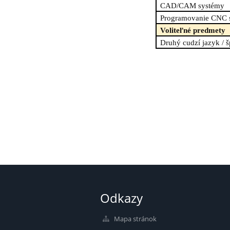
CAD/CAM systémy
Programovanie CNC s
Voliteľné predmety
Druhý cudzí jazyk / š
Odkazy
Mapa stránok