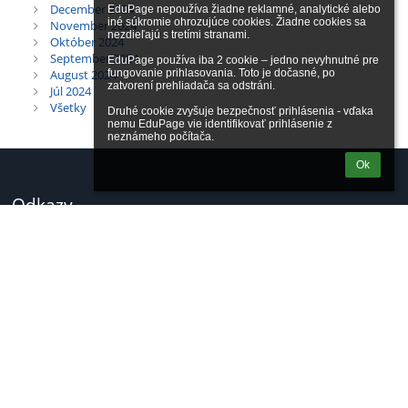
December 2024
EduPage nepoužíva žiadne reklamné, analytické alebo 
iné súkromie ohrozujúce cookies. Žiadne cookies sa 
November 2024
nezdieľajú s tretími stranami.

Október 2024
September 2024
EduPage používa iba 2 cookie – jedno nevyhnutné pre 
August 2024
fungovanie prihlasovania. Toto je dočasné, po 
zatvorení prehliadača sa odstráni.

Júl 2024
Všetky
Druhé cookie zvyšuje bezpečnosť prihlásenia - vďaka 
nemu EduPage vie identifikovať prihlásenie z 
neznámeho počítača.
Ok
Odkazy
Mapa stránok
Sponzori
Kontakt
Kontakty
Stredná priemyselná škola Myjava,
Ul. SNP 413/8, 90701 Myjava