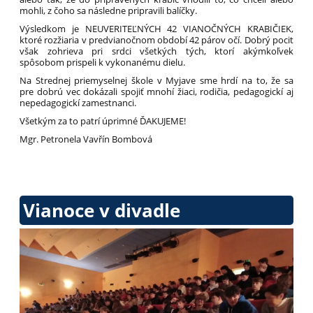
mohli, z čoho sa následne pripravili balíčky.
Výsledkom je NEUVERITEĽNÝCH 42 VIANOČNÝCH KRABIČIEK,
ktoré rozžiaria v predvianočnom období 42 párov očí. Dobrý pocit
však zohrieva pri srdci všetkých tých, ktorí akýmkoľvek
spôsobom prispeli k vykonanému dielu.
Na Strednej priemyselnej škole v Myjave sme hrdí na to, že sa
pre dobrú vec dokázali spojiť mnohí žiaci, rodičia, pedagogickí aj
nepedagogickí zamestnanci.
Všetkým za to patrí úprimné ĎAKUJEME!
Mgr. Petronela Vavřín Bombová
Vianoce v divadle