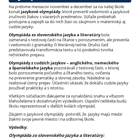
Na prelome mesiacov november a december sa na našej škole
konali
jazykové olympiády
, ktoré preverili vedomosti a jazykové
zručnosti žiakov z viacerých predmetov. Súťaže prebiehali
postupne a zapojili sa do nich žiaci so záujmom o materinský aj
cudzie jazyky.
O
lympiáda zo slovenského jazyka a literatúry
bola
zameraná
v testovej časti na čítanie s porozumením, ale preverila
i vedomosti z gramatiky či literárnej teórie. Druhú časť
predstavovala transformácia textu a tú poslednú tvorba
rečníckeho prejavu.
O
lympiády z cudzích jazykov – anglického, nemeckého
a španielskeho jazyka
pozostávali z testovej časti, v ktorej
bolo
porozumenie počutého a čítaného textu, cvičenia
na preverenie gramatiky a slovnej zásoby. Následne sa
realizoval ústny prejav. Účastníci ukázali, že dokážu cudzie jazyky
používať prakticky a s istotou.
Všetkým súťažiacim ďakujeme za vynaloženú snahu a víťazom
blahoželáme k dosiahnutým výsledkom. Úspešní riešitelia budú
školu reprezentovať v ďalších kolách olympiád.
Záujem o jazykové olympiády potvrdil, že jazyky majú medzi
žiakmi svoje pevné miesto i na odbornej škole.
Výsledky:
Olympiáda zo slovenského jazyka a literatúry: