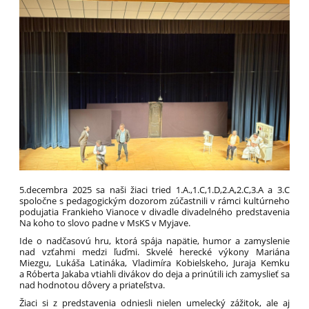
5.decembra 2025 sa naši žiaci tried 1.A.,1.C,1.D,2.A,2.C,3.A a 3.C
spoločne s pedagogickým dozorom zúčastnili v rámci kultúrneho
podujatia Frankieho Vianoce v divadle divadelného predstavenia
Na koho to slovo padne v MsKS v Myjave.
Ide o nadčasovú hru, ktorá spája napätie, humor a zamyslenie
nad vzťahmi medzi ľuďmi. Skvelé herecké výkony Mariána
Miezgu, Lukáša Latináka, Vladimíra Kobielskeho, Juraja Kemku
a Róberta Jakaba vtiahli divákov do deja a prinútili ich zamyslieť sa
nad hodnotou dôvery a priateľstva.
Žiaci si z predstavenia odniesli nielen umelecký zážitok, ale aj