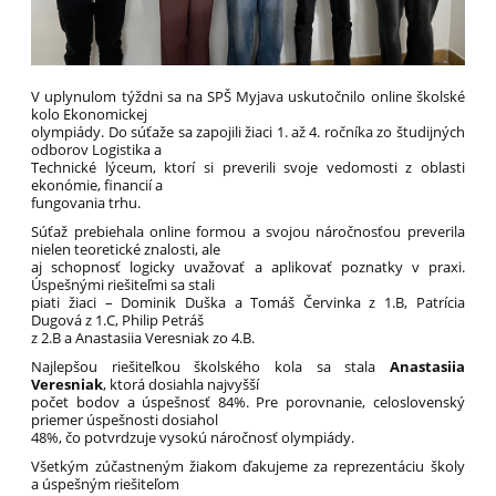
V uplynulom týždni sa na SPŠ Myjava uskutočnilo online školské
kolo Ekonomickej
olympiády. Do súťaže sa zapojili žiaci 1. až 4. ročníka zo študijných
odborov Logistika a
Technické lýceum, ktorí si preverili svoje vedomosti z oblasti
ekonómie, financií a
fungovania trhu.
Súťaž prebiehala online formou a svojou náročnosťou preverila
nielen teoretické znalosti, ale
aj schopnosť logicky uvažovať a aplikovať poznatky v praxi.
Úspešnými riešiteľmi sa stali
piati žiaci – Dominik Duška a Tomáš Červinka z 1.B, Patrícia
Dugová z 1.C, Philip Petráš
z 2.B a Anastasiia Veresniak zo 4.B.
Najlepšou riešiteľkou školského kola sa stala
Anastasiia
Veresniak
, ktorá dosiahla najvyšší
počet bodov a úspešnosť 84%. Pre porovnanie, celoslovenský
priemer úspešnosti dosiahol
48%, čo potvrdzuje vysokú náročnosť olympiády.
Všetkým zúčastneným žiakom ďakujeme za reprezentáciu školy
a úspešným riešiteľom