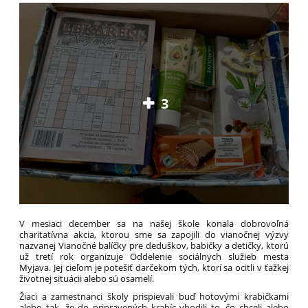
3
V mesiaci december sa na našej škole konala dobrovoľná
charitatívna akcia, ktorou sme sa zapojili do vianočnej výzvy
nazvanej Vianočné balíčky pre deduškov, babičky a detičky, ktorú
už tretí rok organizuje Oddelenie sociálnych služieb mesta
Myjava. Jej cieľom je potešiť darčekom tých, ktorí sa ocitli v ťažkej
životnej situácii alebo sú osamelí.
Žiaci a zamestnanci školy prispievali buď hotovými krabičkami
alebo tak, že do pripravených krabíc vhodili to, čo chceli alebo