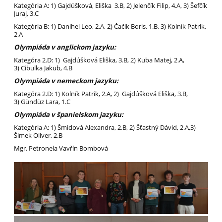
Kategória A: 1) Gajdúšková, Eliška 3.B, 2) Jelenčík Filip, 4.A, 3) Šefčík
Juraj, 3.C
Kategória B: 1) Danihel Leo, 2.A, 2) Čačik Boris, 1.B, 3) Kolník Patrik,
2.A
Olympiáda v anglickom jazyku:
Kategóra 2.D: 1) Gajdúšková Eliška, 3.B, 2) Kuba Matej, 2.A,
3) Cibulka Jakub, 4.B
Olympiáda v nemeckom jazyku:
Kategóra 2.D: 1) Kolník Patrik, 2.A, 2) Gajdúšková Eliška, 3.B,
3) G
ü
nd
ü
z Lara, 1.C
Olympiáda v španielskom jazyku:
Kategória A: 1) Šmidová Alexandra, 2.B, 2) Šťastný Dávid, 2.A,3)
Šimek Oliver, 2.B
Mgr. Petronela Vavřín Bombová