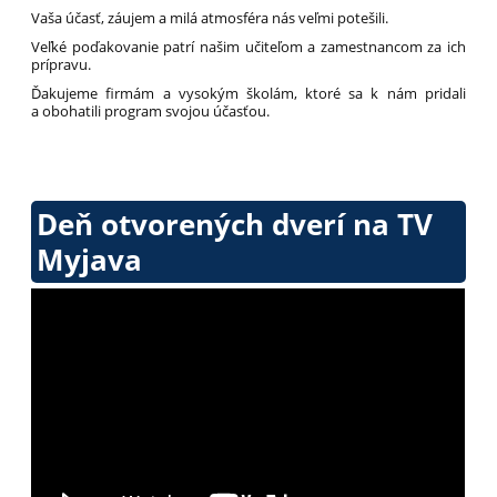
Vaša účasť, záujem a milá atmosféra nás veľmi potešili.
Veľké poďakovanie patrí našim učiteľom a zamestnancom za ich
prípravu.
Ďakujeme firmám a vysokým školám, ktoré sa k nám pridali
a obohatili program svojou účasťou.
Deň otvorených dverí na TV
Myjava