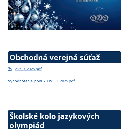
Obchodná verejná súťaž
ovs_3_2025.pdf
Vyhodnotenie_ponuk_OVS_3_2025.pdf
Školské kolo jazykových
olympiád