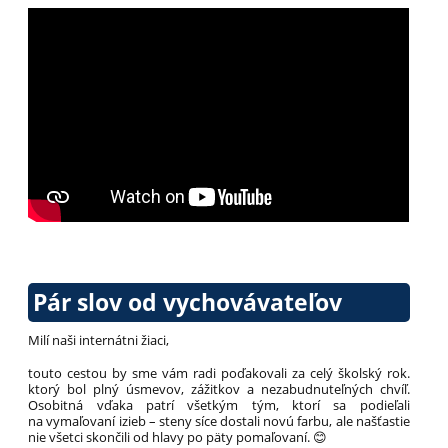
Pár slov od vychovávateľov
Milí naši internátni žiaci,
touto cestou by sme vám radi poďakovali za celý školský rok.
ktorý bol plný úsmevov, zážitkov a nezabudnuteľných chvíľ.
Osobitná vďaka patrí všetkým tým, ktorí sa podieľali
na vymaľovaní izieb – steny síce dostali novú farbu, ale našťastie
nie všetci skončili od hlavy po päty pomaľovaní. 😊