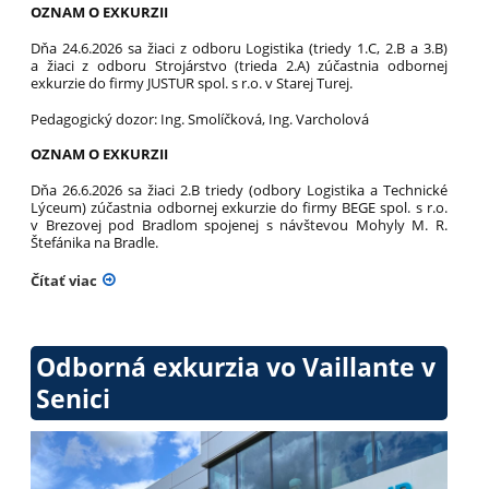
OZNAM O EXKURZII
Dňa 24.6.2026 sa žiaci z odboru Logistika (triedy 1.C, 2.B a 3.B)
a žiaci z odboru Strojárstvo (trieda 2.A) zúčastnia odbornej
exkurzie do firmy JUSTUR spol. s r.o. v Starej Turej.
Pedagogický dozor: Ing. Smolíčková, Ing. Varcholová
OZNAM
O EXKURZII
Dňa 26.6.2026 sa žiaci 2.B triedy (odbory Logistika a Technické
Lýceum) zúčastnia odbornej exkurzie do firmy BEGE spol. s r.o.
v Brezovej pod Bradlom spojenej s návštevou Mohyly M. R.
Štefánika na Bradle.
Čítať viac
Odborná exkurzia vo Vaillante v
Senici