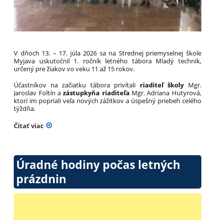
V dňoch 13. – 17. júla 2026 sa na Strednej priemyselnej škole
Myjava uskutočnil 1. ročník letného tábora Mladý technik,
určený pre žiakov vo veku 11 až 15 rokov.
Účastníkov na začiatku tábora privítali
riaditeľ školy
Mgr.
Jaroslav Foltín a
zástupkyňa riaditeľa
Mgr. Adriana Hutyrová,
ktorí im popriali veľa nových zážitkov a úspešný priebeh celého
týždňa.
Čítať viac
Úradné hodiny počas letných
prázdnin