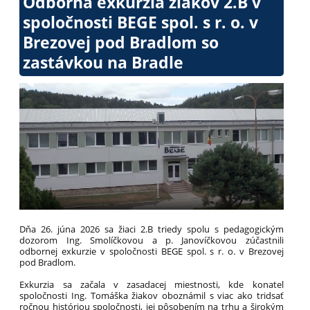
Odborná exkurzia žiakov 2.B v
spoločnosti BEGE spol. s r. o. v
Brezovej pod Bradlom so
zastávkou na Bradle
Dňa 26. júna 2026 sa žiaci 2.B triedy spolu s pedagogickým
dozorom Ing. Smolíčkovou a p. Janovíčkovou zúčastnili
odbornej exkurzie v spoločnosti BEGE spol. s r. o. v Brezovej
pod Bradlom.
Exkurzia sa začala v zasadacej miestnosti, kde konateľ
spoločnosti Ing. Tomáška žiakov oboznámil s viac ako tridsať
ročnou históriou spoločnosti, jej pôsobením na trhu a širokým