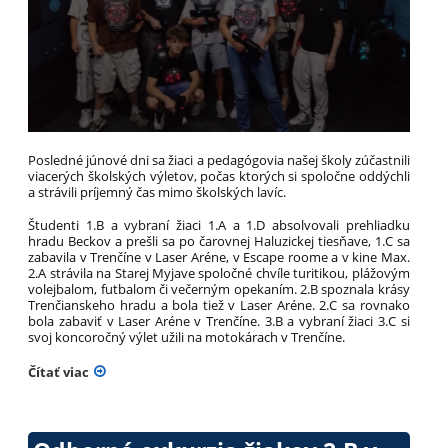
Posledné júnové dni sa žiaci a pedagógovia našej školy zúčastnili
viacerých školských výletov, počas ktorých si spoločne oddýchli
a strávili príjemný čas mimo školských lavíc.
Študenti 1.B a vybraní žiaci 1.A a 1.D absolvovali prehliadku
hradu Beckov a prešli sa po čarovnej Haluzickej tiesňave, 1.C sa
zabavila v Trenčíne v Laser Aréne, v Escape roome a v kine Max.
2.A strávila na Starej Myjave spoločné chvíle turitikou, plážovým
volejbalom, futbalom či večerným opekaním. 2.B spoznala krásy
Trenčianskeho hradu a bola tiež v Laser Aréne. 2.C sa rovnako
bola zabaviť v Laser Aréne v Trenčíne. 3.B a vybraní žiaci 3.C si
svoj koncoročný výlet užili na motokárach v Trenčíne.
Čítať viac