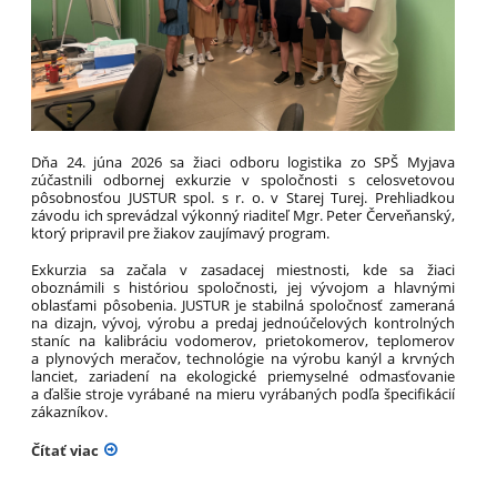
Dňa 24. júna 2026 sa žiaci odboru logistika zo SPŠ Myjava
zúčastnili odbornej exkurzie v spoločnosti s celosvetovou
pôsobnosťou JUSTUR spol. s r. o. v Starej Turej. Prehliadkou
závodu ich sprevádzal výkonný riaditeľ Mgr. Peter Červeňanský,
ktorý pripravil pre žiakov zaujímavý program.
Exkurzia sa začala v zasadacej miestnosti, kde sa žiaci
oboznámili s históriou spoločnosti, jej vývojom a hlavnými
oblasťami pôsobenia. JUSTUR je stabilná spoločnosť zameraná
na dizajn, vývoj, výrobu a predaj jednoúčelových kontrolných
staníc na kalibráciu vodomerov, prietokomerov, teplomerov
a plynových meračov, technológie na výrobu kanýl a krvných
lanciet, zariadení na ekologické priemyselné odmasťovanie
a ďalšie stroje vyrábané na mieru vyrábaných podľa špecifikácií
zákazníkov.
Čítať viac