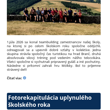
1.júla 2026 sa konal teambuilding zamestnancov našej školy,
na ktorej si po celom školskom roku spoločne oddýchli,
odreagovali sa a upevnili dobré vzťahy v kolektíve. Jedna
skupina strávila spoločný čas turistikou na hrad Branč, druhá
absolvovala silový tréning pod vedením nášho telocvikára.
Všetci spoločne si vychutnali pripravený guláš a iné pochutiny.
Následne si prítomní zahrali hru M
ö
lkky. Bol to príjemne
strávený deň!
Čítať viac
Fotorekapitulácia uplynulého
školského roka