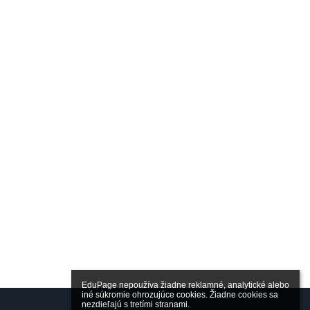
EduPage nepoužíva žiadne reklamné, analytické alebo 
iné súkromie ohrozujúce cookies. Žiadne cookies sa 
nezdieľajú s tretími stranami.
