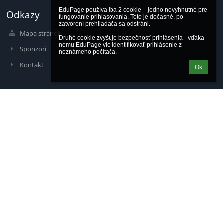
EduPage používa iba 2 cookie – jedno nevyhnutné pre 
Odkazy
fungovanie prihlasovania. Toto je dočasné, po 
zatvorení prehliadača sa odstráni.

Mapa stránok
Druhé cookie zvyšuje bezpečnosť prihlásenia - vďaka 
nemu EduPage vie identifikovať prihlásenie z 
Sponzori
neznámeho počítača.
Kontakt
Ok
Kontakty
Stredná priemyselná škola Myjava,
Ul. SNP 413/8, 90701 Myjava
web:
www.spsmyjava.sk
e-mail:
info@spsmy.tsk.sk
riaditeľ: 034/6212149, +421/918/591672
sekretariát: 034/6212348, 0915/951608
IČO: 00161381 DIČ: 2021081381
Prihlásenie