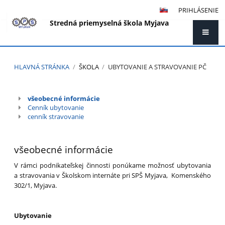
PRIHLÁSENIE
Stredná priemyselná škola Myjava
HLAVNÁ STRÁNKA
/
ŠKOLA
/
UBYTOVANIE A STRAVOVANIE PČ
Ubytovanie
všeobecné informácie
a
Cenník ubytovanie
stravovanie
cenník stravovanie
PČ
všeobecné informácie
V rámci podnikateľskej činnosti ponúkame možnosť ubytovania
a stravovania v Školskom internáte pri SPŠ Myjava, Komenského
302/1, Myjava.
Ubytovanie