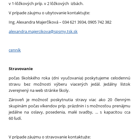
v 1-lôžkových príp. v 2 lôžkových izbách.
V prípade záujmu o ubytovanie kontaktujte:
Ing. Alexandra Majerčíková – 034 621 3934, 0905 742 382
alexandra.majercikova@spsmy.tsk.sk
cenník
Stravovanie
počas školského roka (dni vyučovania) poskytujeme celodennú
stravu bez možnosti výberu viacerých jedál. Jedálny lístok
zverejnený na web stránke školy.
Zároveň je možnosť poskytnutia stravy viac ako 20 členným
skupinám počas víkendov príp. prázdnin i s možnosťou prenájmu
jedálne na oslavy, posedenia, malé svadby, ... s kapacitou cca
60 ľudí.
V prípade záujmu o stravovanie kontaktujte: