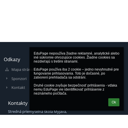
EduPage nepoužíva žiadne reklamné, analytické alebo 
iné súkromie ohrozujúce cookies. Žiadne cookies sa 
Odkazy
nezdieľajú s tretími stranami.

Mapa stránok
EduPage používa iba 2 cookie – jedno nevyhnutné pre 
fungovanie prihlasovania. Toto je dočasné, po 
zatvorení prehliadača sa odstráni.

Sponzori
Druhé cookie zvyšuje bezpečnosť prihlásenia - vďaka 
Kontakt
nemu EduPage vie identifikovať prihlásenie z 
neznámeho počítača.
Kontakty
Ok
Stredná priemyselná škola Myjava,
Ul. SNP 413/8, 90701 Myjava
web:
www.spsmyjava.sk