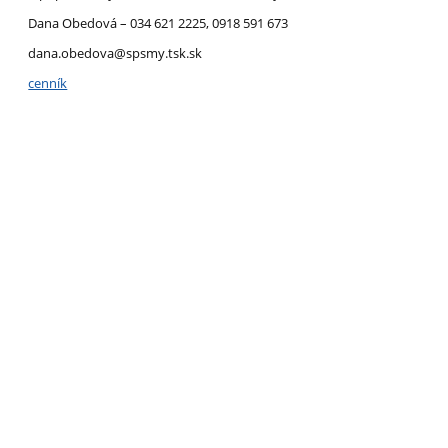
Dana Obedová – 034 621 2225, 0918 591 673
dana.obedova@spsmy.tsk.sk
cenník