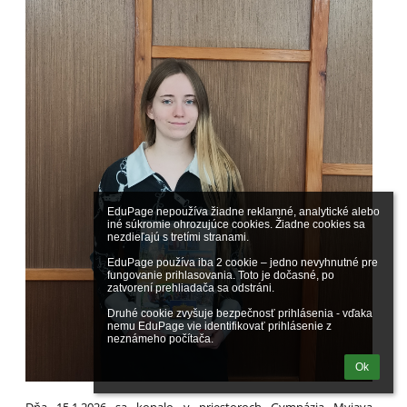
EduPage nepoužíva žiadne reklamné, analytické alebo 
iné súkromie ohrozujúce cookies. Žiadne cookies sa 
nezdieľajú s tretími stranami.

EduPage používa iba 2 cookie – jedno nevyhnutné pre 
fungovanie prihlasovania. Toto je dočasné, po 
zatvorení prehliadača sa odstráni.

Druhé cookie zvyšuje bezpečnosť prihlásenia - vďaka 
nemu EduPage vie identifikovať prihlásenie z 
neznámeho počítača.
Ok
Dňa 15.1.2026 sa konalo v priestoroch Gymnázia Myjava