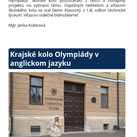
olympiády. Školské kolo pozostávalo z testu a obhajoby
projektu na vybranú tému. Úspešnym riešiteľom a víťazom
školského kola sa stal Denis Klasovitý z 1.B, odbor technické
lýceum. Víťazovi srdečné blahoželáme!
Mgr. Janka Kubicová
Krajské kolo Olympiády v
anglickom jazyku