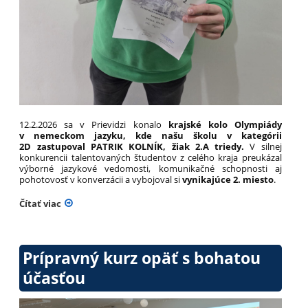
12.2.2026 sa v Prievidzi konalo
krajské kolo Olympiády
v nemeckom jazyku, kde našu školu v kategórii
2D zastupoval PATRIK KOLNÍK, žiak 2.A triedy.
V silnej
konkurencii talentovaných študentov z celého kraja preukázal
výborné jazykové vedomosti, komunikačné schopnosti aj
pohotovosť v konverzácii a vybojoval si
vynikajúce 2. miesto
.
Čítať viac
Prípravný kurz opäť s bohatou
účasťou