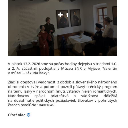
1
V piatok 13.2. 2026 sme sa počas hodiny dejepisu s triedami 1.C.
a 2. A. zúčastnili podujatia v Múzeu SNR v Myjave "Valentín
v múzeu - Zákutia lásky".
Žiaci si otestovali vedomosti z obdobia slovenského národného
obrodenia v kvíze a potom si pozreli pútavý scénický program
na tému lásky v národnom hnutí, vzťahov nielen romantických.
Národovcov spájali priateľstvá a súdržnosť dôležitá
na dosiahnutie politických požiadaviek Slovákov v pohnutých
časoch revolúcie 1848/1849.
Čítať viac