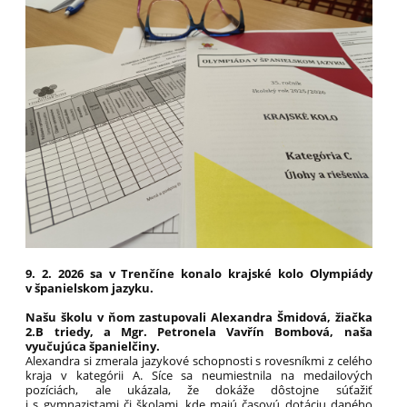
9. 2. 2026
sa
v Trenčíne
konalo krajské kolo Olympiády
v španielskom jazyku.
Našu školu v ňom zastupovali Alexandra Šmidová, žiačka
2.B triedy, a Mgr. Petronela Vavřín Bombová, naša
vyučujúca španielčiny.
Alexandra si zmerala jazykové schopnosti s rovesníkmi z celého
kraja v kategórii A. Síce sa neumiestnila na medailových
pozíciách, ale ukázala, že dokáže dôstojne súťažiť
i s gymnazistami či školami, kde majú časovú dotáciu daného