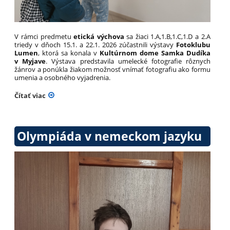
V rámci predmetu
etická výchova
sa žiaci 1.A,1.B,1.C,1.D a 2.A
triedy v dňoch 15.1. a 22.1. 2026 zúčastnili výstavy
Fotoklubu
Lumen
, ktorá sa konala v
Kultúrnom dome Samka Dudíka
v Myjave
. Výstava predstavila umelecké fotografie rôznych
žánrov a ponúkla žiakom možnosť vnímať fotografiu ako formu
umenia a osobného vyjadrenia.
Čítať viac
Olympiáda v nemeckom jazyku