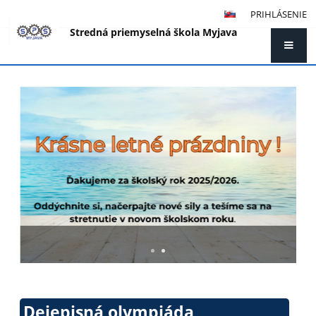
PRIHLÁSENIE
Stredná priemyselná škola Myjava
Hlavná
stránka
Ponuky práce SPŠ Myjava
Dejepisná olympiáda