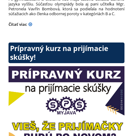
jazyka vyššiu. Súčasťou olympiády bola aj
pani učiteľka
Mgr.
Petronela
Vavřín Bombová
,
ktorá sa podieľala na hodnotení
súťažiacich ako členka odbornej poroty v kategóriách B a C.
Čítať viac
Prípravný kurz na prijímacie
skúšky!