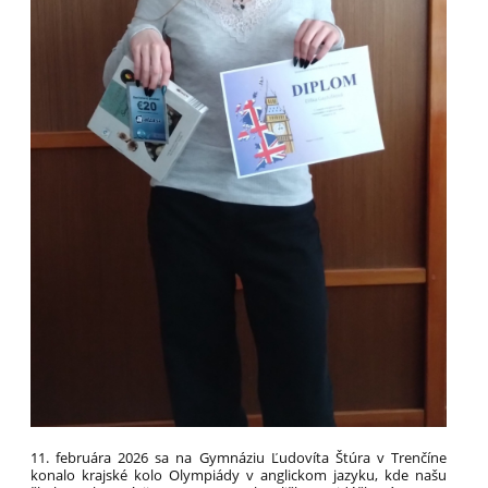
11. februára 2026 sa na Gymnáziu Ľudovíta Štúra v Trenčíne
konalo krajské kolo Olympiády v anglickom jazyku, kde našu